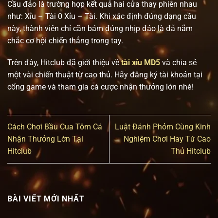
Cầu đảo là trường hợp kết quả hai cửa thay phiên nhau
như: Xỉu – Tài 0 Xỉu – Tài. Khi xác định đúng dạng cầu
này, thành viên chỉ cần bám đúng nhịp đảo là đã nắm
chắc cơ hội chiến thắng trong tay.
Trên đây, Hitclub đã giới thiệu về
tài xỉu MD5
và chia sẻ
một vài chiến thuật từ cao thủ. Hãy đăng ký tài khoản tại
cổng game và tham gia cá cược nhận thưởng lớn nhé!
Cách Chơi Bầu Cua Tôm Cá​
Luật Đánh Phỏm Cùng Kinh
Nhận Thưởng Lớn Tại
Nghiệm Chơi Hay Từ Cao
Hitclub
Thủ Hitclub
BÀI VIẾT MỚI NHẤT