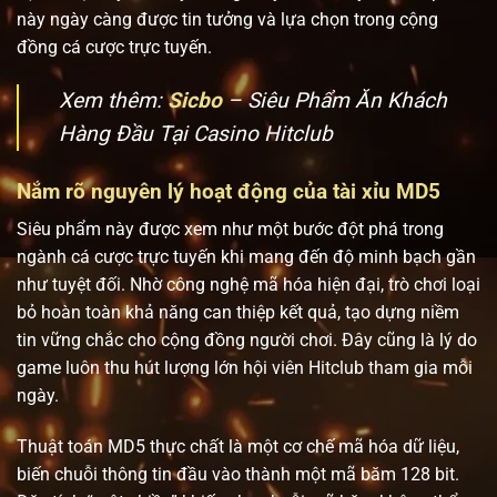
này ngày càng được tin tưởng và lựa chọn trong cộng
đồng cá cược trực tuyến.
Xem thêm:
Sicbo
– Siêu Phẩm Ăn Khách
Hàng Đầu Tại Casino Hitclub
Nắm rõ nguyên lý hoạt động của tài xỉu MD5
Siêu phẩm này được xem như một bước đột phá trong
ngành cá cược trực tuyến khi mang đến độ minh bạch gần
như tuyệt đối. Nhờ công nghệ mã hóa hiện đại, trò chơi loại
bỏ hoàn toàn khả năng can thiệp kết quả, tạo dựng niềm
tin vững chắc cho cộng đồng người chơi. Đây cũng là lý do
game luôn thu hút lượng lớn hội viên Hitclub tham gia mỗi
ngày.
Thuật toán MD5 thực chất là một cơ chế mã hóa dữ liệu,
biến chuỗi thông tin đầu vào thành một mã băm 128 bit.