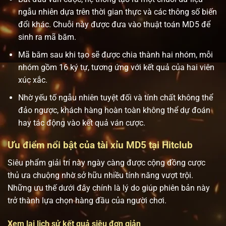
ngẫu nhiên dựa trên thời gian thực và các thông số biến
đổi khác. Chuỗi này được đưa vào thuật toán MD5 để
sinh ra mã băm.
Mã băm sau khi tạo sẽ được chia thành hai nhóm, mỗi
nhóm gồm 16 ký tự, tương ứng với kết quả của hai viên
xúc xắc.
Nhờ yếu tố ngẫu nhiên tuyệt đối và tính chất không thể
đảo ngược, khách hàng hoàn toàn không thể dự đoán
hay tác động vào kết quả ván cược.
Ưu điểm nổi bật của tài xỉu MD5 tại Hitclub
Siêu phẩm giải trí này ngày càng được cộng đồng cược
thủ ưa chuộng nhờ sở hữu nhiều tính năng vượt trội.
Những ưu thế dưới đây chính là lý do giúp phiên bản này
trở thành lựa chọn hàng đầu của người chơi.
Xem lại lịch sử kết quả siêu đơn giản