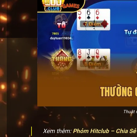
Thuật 
Xem thêm:
Phỏm Hitclub – Chia S