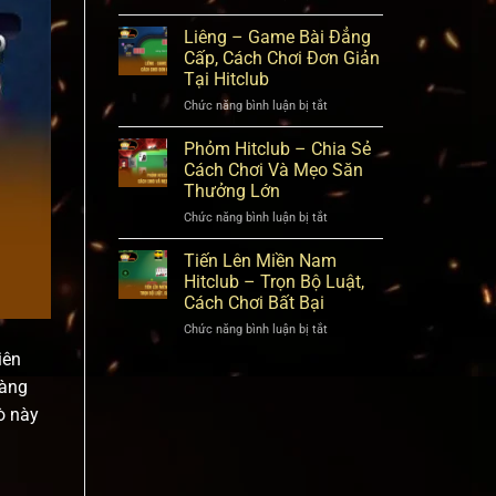
Hướng
Cách
Dẫn
Chơi
Liêng – Game Bài Đẳng
Cách
Dễ
Cấp, Cách Chơi Đơn Giản
Chơi
Hiểu
Tại Hitclub
Sicbo
Cho
Chức năng bình luận bị tắt
ở
Chi
Newbie
Liêng
Tiết
–
Cùng
Phỏm Hitclub – Chia Sẻ
Game
Mẹo
Cách Chơi Và Mẹo Săn
Bài
Hay
Thưởng Lớn
Đẳng
Từ
Chức năng bình luận bị tắt
ở
Cấp,
Hitclub
Phỏm
Cách
Hitclub
Chơi
Tiến Lên Miền Nam
–
Đơn
Hitclub – Trọn Bộ Luật,
Chia
Giản
Cách Chơi Bất Bại
Sẻ
Tại
Chức năng bình luận bị tắt
ở
Cách
Hitclub
Tiến
Chơi
iên
Lên
Và
ràng
Miền
Mẹo
Nam
Săn
rò này
Hitclub
Thưởng
–
Lớn
Trọn
Bộ