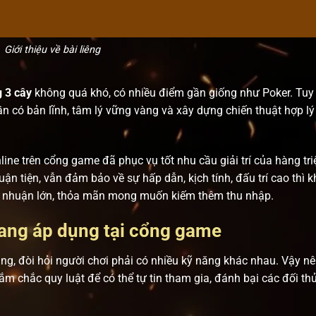
Giới thiệu về bài liêng
g 3 cây
không quá khó, có nhiều điểm gần giống như Poker. Tuy 
cần có bản lĩnh, tâm lý vững vàng và xây dựng chiến thuật hợp l
ne trên cổng game đã phục vụ tốt nhu cầu giải trí của hàng tri
 tiện, vẫn đảm bảo về sự hấp dẫn, kịch tính, đấu trí cao thì 
lợi nhuận lớn, thỏa mãn mong muốn kiếm thêm thu nhập.
đang áp dụng tại cổng game
àng, đòi hỏi người chơi phải có nhiều kỹ năng khác nhau. Vậy nê
ắm chắc quy luật để có thể tự tin tham gia, đánh bại các đối th