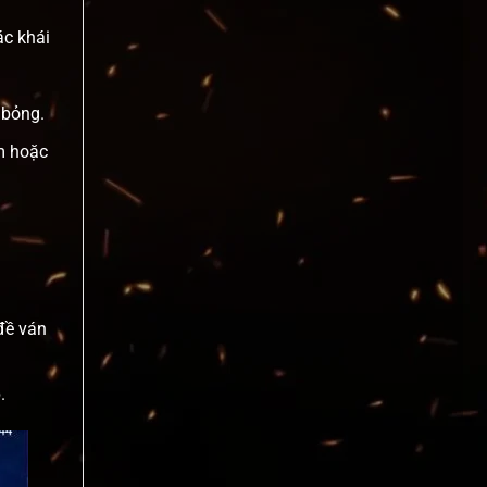
ác khái
 bỏng.
êm hoặc
đề ván
.