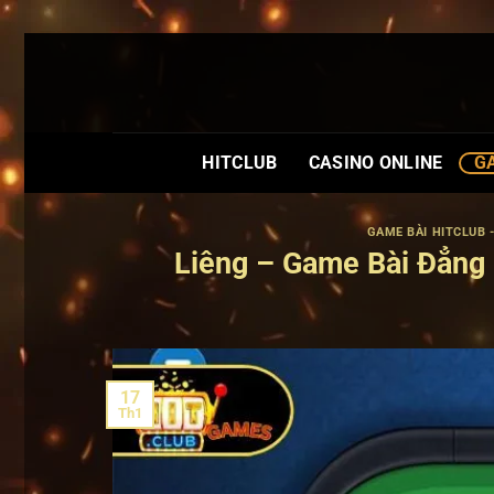
Bỏ
qua
nội
dung
HITCLUB
CASINO ONLINE
G
GAME BÀI HITCLUB 
Liêng – Game Bài Đẳng 
17
Th1