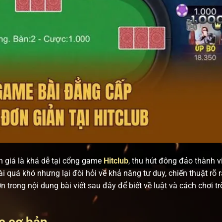
h giá là khá dễ tại cổng game
Hitclub
, thu hút đông đảo thành v
 quá khó nhưng lại đòi hỏi về khả năng tư duy, chiến thuật rõ 
n trong nội dung bài viết sau đây để biết về luật và cách chơi t