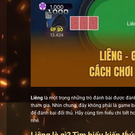
Liêng
là một trong những trò đánh bài được đán
tham gia. Nhìn chung, đây không phải là game bài
để đánh bại đối thủ. Hãy cùng tìm hiểu chi tiết hơ
nhé.