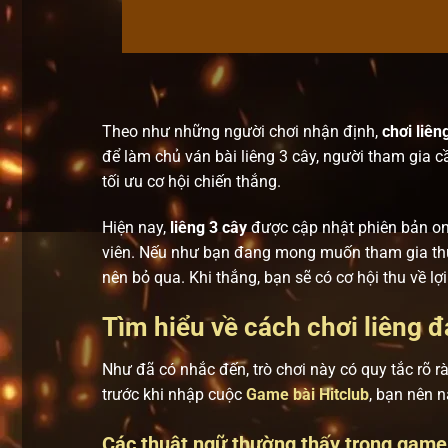
Theo như những người chơi nhận định,
chơi
liên
để làm chủ ván bài liêng 3 cây, người tham gia 
tối ưu cơ hội chiến thắng.
Hiện nay,
liêng 3 cây
được cập nhật phiên bản onli
viên. Nếu như bạn đang mong muốn tham gia thuận
nên bỏ qua. Khi thắng, bạn sẽ có cơ hội thu về 
Tìm hiểu về cách chơi liêng 
Như đã có nhắc đến, trò chơi này có quy tắc rõ r
trước khi nhập cuộc
Game bài Hitclub
, bạn nên n
Các thuật ngữ thường thấy trong game