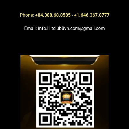
Phone:
+84.388.68.8585
-
+1.646.367.8777
Email:
info.Hitclub8vn.com@gmail.com