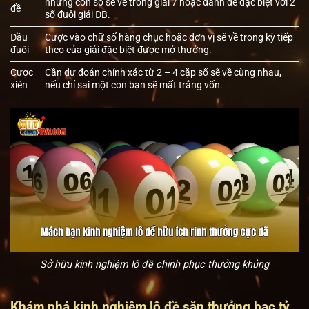
những con số sẽ về trong giải 7 hoặc đánh đề đặc biệt với 2
đề
số đuôi giải ĐB.
Đầu
Cược vào chữ số hàng chục hoặc đơn vị sẽ về trong kỳ tiếp
đuôi
theo của giải đặc biệt được mở thưởng.
Cược
Cần dự đoán chính xác từ 2 – 4 cặp số sẽ về cùng nhau,
xiên
nếu chỉ sai một con bạn sẽ mất trắng vốn.
Sở hữu kinh nghiệm lô đề chinh phục thưởng khủng
Khám phá kinh nghiệm lô đề săn thưởng bạc tỷ