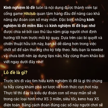
Kinh nghiệm lô đề
luôn là nội dung được thành viên tại
cổng game
Hitclub
quan tâm hàng đầu để nâng cao khả
năng dự đoán con số may mắn. Đặc biệt, những
kinh
nghiệm lô đề miền Bắc
và
kinh nghiệm lô đề bạc nhớ
được chia sẻ bởi cao thủ lâu năm giúp người chơi định
hướng tốt hơn trước mỗi kỳ quay. Dựa trên các bí quyết và
chiến thuật hữu ích này, bạn sẽ dễ dàng hơn trong việc
chốt số để săn thưởng cho kỳ tiếp theo. Nếu bạn là newbie
và chưa biết nên áp dụng tips nào, hãy cùng tham khảo bài
viết ngay dưới đây nhé!
Lô đề là gì?
Trước khi đi vào tìm hiểu kinh nghiệm lô đề là gì thì chúng
ta hãy cùng khám phá sơ lược về hình thức cực hot này.
Thực tế thì đây là kiểu dự đoán con số may mắn sẽ về
trong các loại hình như XS 3 miền, siêu tốc, keno hay XS
điện toán. Bằng cách đoán đúng các số này người chơi sẽ