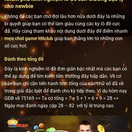
cho newbie
Không để các bạn chờ đợi lâu hơn nữa dưới đây là những
bí quyết giúp bạn có thể làm giàu cùng các kỳ lô đề cực
đã. Hãy cùng tham khảo nội dung dưới đây để điểm nhanh
mẹo chơi game Hitclub
giúp bạn thắng lớn từ những con
số cực hot.
Đánh theo tổng đề
Đây là kinh nghiệm lô đề đơn giản bậc nhất mà các bạn có
thể áp dụng để tìm kiếm tiền thưởng đầy hấp dẫn. Về cơ
bản bạn chỉ cần tiến hành tính tổng của các chữ số đã về
trong giải đặc biệt để đánh cho kỳ tiếp theo. Ví dụ hôm nay
GĐB về 75169 => Ta có tổng = 7 + 5 + 1 + 6 + 9 = 28 =>
Ngày mai đánh ngay cặp 28 – 82 với tỷ lệ trúng cao.