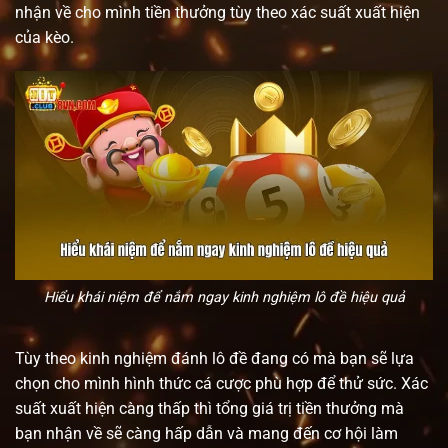
nhận về cho mình tiền thưởng tùy theo xác suất xuất hiện
của kèo.
Hiểu khái niệm để nắm ngay kinh nghiệm lô đề hiệu quả
Tùy theo kinh nghiệm đánh lô đề đang có mà bạn sẽ lựa
chọn cho mình hình thức cá cược phù hợp để thử sức. Xác
suất xuất hiện càng thấp thì tổng giá trị tiền thưởng mà
bạn nhận về sẽ càng hấp dẫn và mang đến cơ hội làm