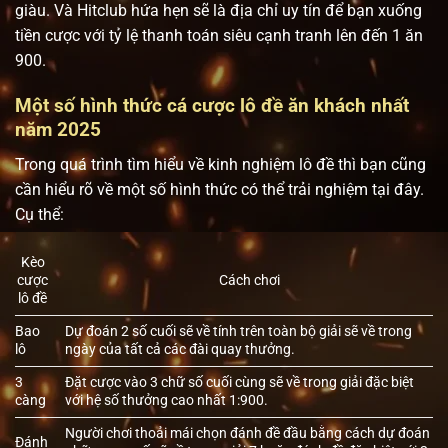
giàu. Và Hitclub hứa hẹn sẽ là địa chỉ uy tín để bạn xuống
tiền cược với tỷ lệ thanh toán siêu cạnh tranh lên đến 1 ăn
900.
Một số hình thức cá cược lô đề ăn khách nhất
năm 2025
Trong quá trình tìm hiểu về kinh nghiệm lô đề thì bạn cũng
cần hiểu rõ về một số hình thức có thể trải nghiệm tại đây.
Cụ thể:
Kèo
cược
Cách chơi
lô đề
Bao
Dự đoán 2 số cuối sẽ về tính trên toàn bộ giải sẽ về trong
lô
ngày của tất cả các đài quay thưởng.
3
Đặt cược vào 3 chữ số cuối cùng sẽ về trong giải đặc biệt
càng
với hệ số thưởng cao nhất 1:900.
Người chơi thoải mái chọn đánh đề đầu bằng cách dự đoán
Đánh