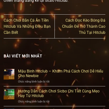
chiến thắng đáng kể tại sicbo Hitclub.
Cách Chơi Bắn Cá Ăn Tiền
Cách Đọc Kèo Bóng Đá
Hitclub Và Những Điều Bạn
Chuẩn Để Trở Thành Cao
Cần Biết
Thủ Tại Hitclub
BÀI VIẾT MỚI NHẤT
Mậu Binh Hitclub – Khám Phá Cách Chơi Dễ Hiểu
Cho Newbie
Chức năng bình luận bị tắt
ở
Mậu
Binh
Hướng Dẫn Cách Chơi Sicbo Chi Tiết Cùng Mẹo
Hitclub
Hay Từ Hitclub
–
Chức năng bình luận bị tắt
ở
Khám
Hướng
Phá