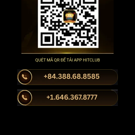
QUÉT MÃ QR ĐỂ TẢI APP HITCLUB
Từ khóa tìm kiếm: #
web_hitclub #tải_hitclub #code_hitclub
#hitclub_com #app_hitclub #apk_hitclub #hitclub_android
#hit_club