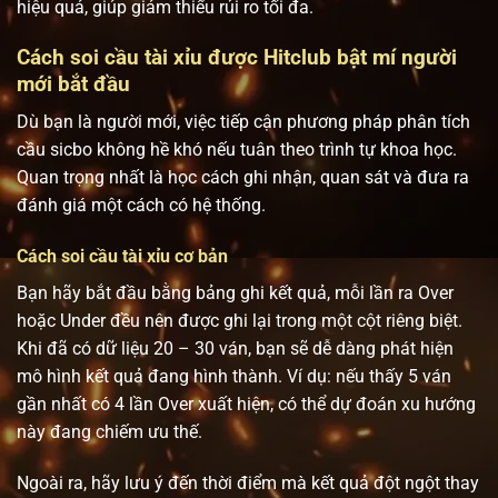
hiệu quả, giúp giảm thiểu rủi ro tối đa.
Cách soi cầu tài xỉu được Hitclub bật mí người
mới bắt đầu
Dù bạn là người mới, việc tiếp cận phương pháp phân tích
cầu sicbo không hề khó nếu tuân theo trình tự khoa học.
Quan trọng nhất là học cách ghi nhận, quan sát và đưa ra
đánh giá một cách có hệ thống.
Cách soi cầu tài xỉu cơ bản
Bạn hãy bắt đầu bằng bảng ghi kết quả, mỗi lần ra Over
hoặc Under đều nên được ghi lại trong một cột riêng biệt.
Khi đã có dữ liệu 20 – 30 ván, bạn sẽ dễ dàng phát hiện
mô hình kết quả đang hình thành. Ví dụ: nếu thấy 5 ván
gần nhất có 4 lần Over xuất hiện, có thể dự đoán xu hướng
này đang chiếm ưu thế.
Ngoài ra, hãy lưu ý đến thời điểm mà kết quả đột ngột thay