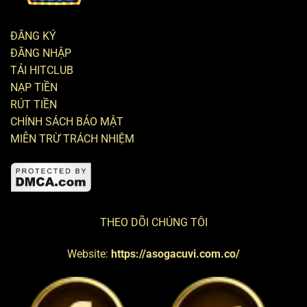
ĐĂNG KÝ
ĐĂNG NHẬP
TẢI HITCLUB
NẠP TIỀN
RÚT TIỀN
CHÍNH SÁCH BẢO MẬT
MIỄN TRỪ TRÁCH NHIỆM
THEO DÕI CHÚNG TÔI
Website:
https://asogacuvi.com.co/