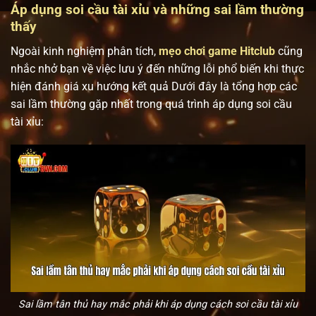
Áp dụng soi cầu tài xỉu và những sai lầm thường
thấy
Ngoài kinh nghiệm phân tích,
mẹo chơi game Hitclub
cũng
nhắc nhở bạn về việc lưu ý đến những lỗi phổ biến khi thực
hiện đánh giá xu hướng kết quả Dưới đây là tổng hợp các
sai lầm thường gặp nhất trong quá trình áp dụng soi cầu
tài xỉu:
Sai lầm tân thủ hay mắc phải khi áp dụng cách soi cầu tài xỉu