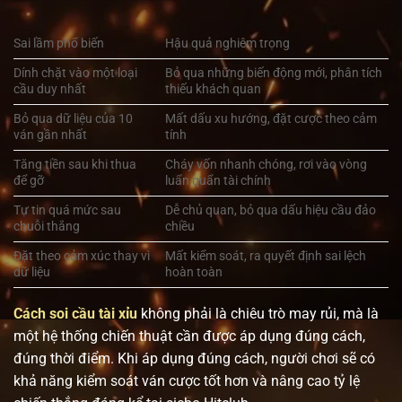
Sai lầm phổ biến
Hậu quả nghiêm trọng
Dính chặt vào một loại
Bỏ qua những biến động mới, phân tích
cầu duy nhất
thiếu khách quan
Bỏ qua dữ liệu của 10
Mất dấu xu hướng, đặt cược theo cảm
ván gần nhất
tính
Tăng tiền sau khi thua
Cháy vốn nhanh chóng, rơi vào vòng
để gỡ
luẩn quẩn tài chính
Tự tin quá mức sau
Dễ chủ quan, bỏ qua dấu hiệu cầu đảo
chuỗi thắng
chiều
Đặt theo cảm xúc thay vì
Mất kiểm soát, ra quyết định sai lệch
dữ liệu
hoàn toàn
Cách soi cầu tài xỉu
không phải là chiêu trò may rủi, mà là
một hệ thống chiến thuật cần được áp dụng đúng cách,
đúng thời điểm. Khi áp dụng đúng cách, người chơi sẽ có
khả năng kiểm soát ván cược tốt hơn và nâng cao tỷ lệ