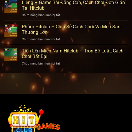
Dẫn
Liêng – Game Bài Đẳng Cấp, Cách Chơi Đơn Giản
Cách
Cách
Chơi
Tại Hitclub
Chơi
Dễ
Chức năng bình luận bị tắt
ở
Sicbo
Hiểu
Liêng
Chi
Cho
–
Phỏm Hitclub – Chia Sẻ Cách Chơi Và Mẹo Săn
Tiết
Newbie
Game
Cùng
Thưởng Lớn
Bài
Mẹo
Chức năng bình luận bị tắt
ở
Đẳng
Hay
Phỏm
Cấp,
Từ
Hitclub
Tiến Lên Miền Nam Hitclub – Trọn Bộ Luật, Cách
Cách
Hitclub
–
Chơi
Chơi Bất Bại
Chia
Đơn
Chức năng bình luận bị tắt
ở
Sẻ
Giản
Tiến
Cách
Tại
Lên
Chơi
Hitclub
Miền
Và
Nam
Mẹo
Hitclub
Săn
–
Thưởng
Trọn
Lớn
Bộ
Luật,
Cách
Chơi
Bất
Bại