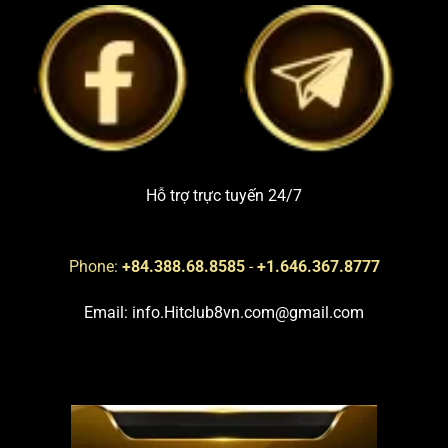
Hỗ trợ trực tuyến 24/7
Phone:
+84.388.68.8585
-
+1.646.367.8777
Email:
info.Hitclub8vn.com@gmail.com