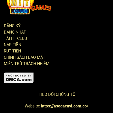
Chơi
Bất
Bại
ĐĂNG KÝ
ĐĂNG NHẬP
TẢI HITCLUB
NẠP TIỀN
RÚT TIỀN
CHÍNH SÁCH BẢO MẬT
MIỄN TRỪ TRÁCH NHIỆM
THEO DÕI CHÚNG TÔI
Website:
https://asogacuvi.com.co/