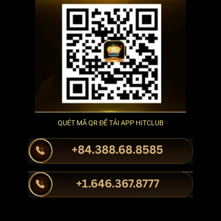
QUÉT MÃ QR ĐỂ TẢI APP HITCLUB
Từ khóa tìm kiếm: #
web_hitclub #tải_hitclub #code_hitclub