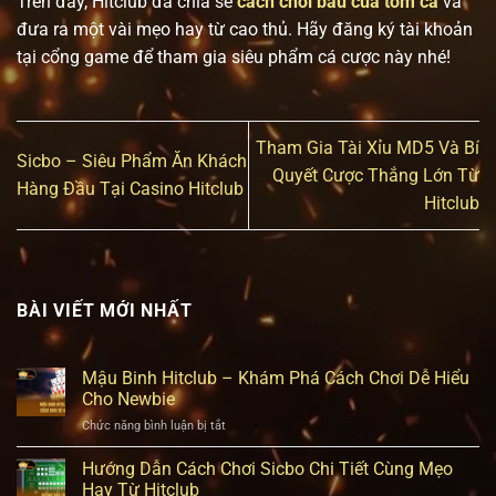
Trên đây, Hitclub đã chia sẻ
cách chơi bầu cua tôm cá
và
đưa ra một vài mẹo hay từ cao thủ. Hãy đăng ký tài khoản
tại cổng game để tham gia siêu phẩm cá cược này nhé!
Tham Gia Tài Xỉu MD5 Và Bí
Sicbo – Siêu Phẩm Ăn Khách
Quyết Cược Thắng Lớn Từ
Hàng Đầu Tại Casino Hitclub
Hitclub
BÀI VIẾT MỚI NHẤT
Mậu Binh Hitclub – Khám Phá Cách Chơi Dễ Hiểu
Cho Newbie
Chức năng bình luận bị tắt
ở
Mậu
Binh
Hướng Dẫn Cách Chơi Sicbo Chi Tiết Cùng Mẹo
Hitclub
Hay Từ Hitclub