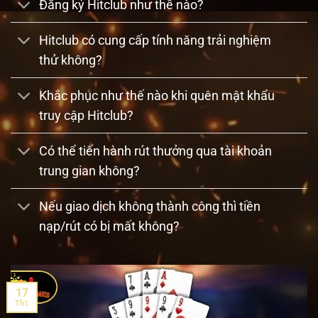
chuyên mục đều được chăm chút kỹ càng, trả
thưởng minh bạch, tạo cảm giác phấn khích
cho hội viên ngay từ những ván cược đầu tiên.
17
Dưới đây là những lựa chọn bạn không nên bỏ
Th1
qua khi truy cập hệ thống.
Mậu Binh Hitclub – Khám Phá Cách Chơi Dễ Hiểu Cho Newbie
Những chuyên mục giải trí đổi thưởng ăn khách
Mậu binh sẽ là game bài lý tưởng để bạn trải nghiệm ngay tại
của Hitclub
cổng [...]
Game bài đổi thưởng Hitclub
Hitclub com sở hữu hệ thống game bài truyền