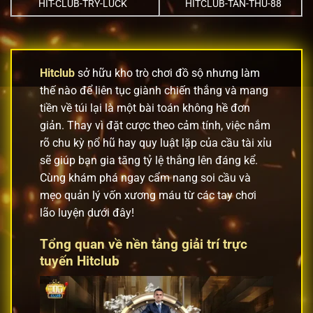
Tổng quan về nền tảng giải trí trực
tuyến Hitclub
Tổng quan thông tin về cổng game hàng đầu hiện
nay Hitclub
Hitclub là nền tảng giải trí trực tuyến ra mắt từ
năm 2022, tập trung cung cấp các sản phẩm
game bài đổi thưởng và trò chơi cá cược phổ
biến. Nền tảng được phát triển theo mô hình
vận hành quốc tế, với hệ thống đặt máy chủ và